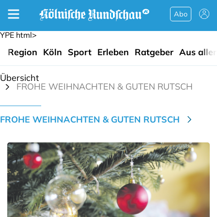
Abo
YPE html>
Region
Köln
Sport
Erleben
Ratgeber
Aus alle
Übersicht
FROHE WEIHNACHTEN & GUTEN RUTSCH
FROHE WEIHNACHTEN & GUTEN RUTSCH