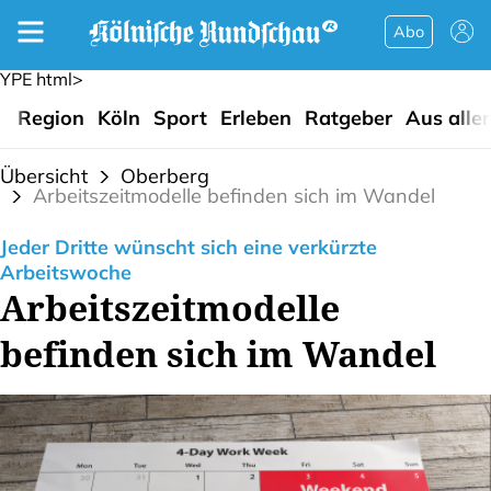
Abo
YPE html>
Region
Köln
Sport
Erleben
Ratgeber
Aus alle
Übersicht
Oberberg
Arbeitszeitmodelle befinden sich im Wandel
Jeder Dritte wünscht sich eine verkürzte
Arbeitswoche
Arbeitszeitmodelle
befinden sich im Wandel