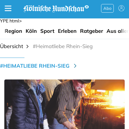
Abo
YPE html>
Region
Köln
Sport
Erleben
Ratgeber
Aus alle
Übersicht
#Heimatliebe Rhein-Sieg
#HEIMATLIEBE RHEIN-SIEG