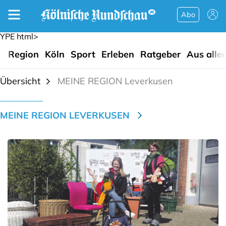
Abo
YPE html>
Region
Köln
Sport
Erleben
Ratgeber
Aus alle
Übersicht
MEINE REGION Leverkusen
MEINE REGION LEVERKUSEN