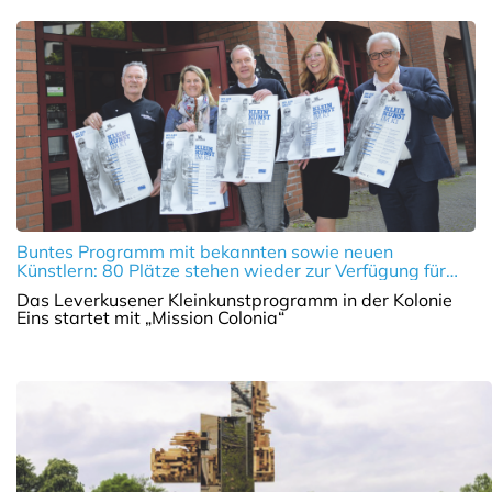
Buntes Programm mit bekannten sowie neuen
Künstlern: 80 Plätze stehen wieder zur Verfügung für
eine 100-prozentige Spielzeit. Zudem wurde die
Das Leverkusener Kleinkunstprogramm in der Kolonie
Einlasszeit auf 18 Uhr geändert
Eins startet mit „Mission Colonia“