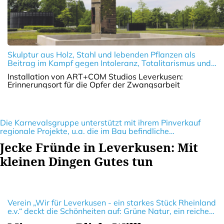
Skulptur aus Holz, Stahl und lebenden Pflanzen als
Beitrag im Kampf gegen Intoleranz, Totalitarismus und
Hass. Zudem eine App, durch die die einzigartige Form
Installation von ART+COM Studios Leverkusen:
der Skulptur entschlüsselt wird
Erinnerungsort für die Opfer der Zwangsarbeit
Die Karnevalsgruppe unterstützt mit ihrem Pinverkauf
regionale Projekte, u.a. die im Bau befindliche
Kinderpalliativstation im Klinikum Leverkusen
Jecke Fründe in Leverkusen: Mit
kleinen Dingen Gutes tun
Verein „Wir für Leverkusen - ein starkes Stück Rheinland
e.v.“ deckt die Schönheiten auf: Grüne Natur, ein reiches
kulturelles Erbe, ein vielfältiges Sportangebot und mehr