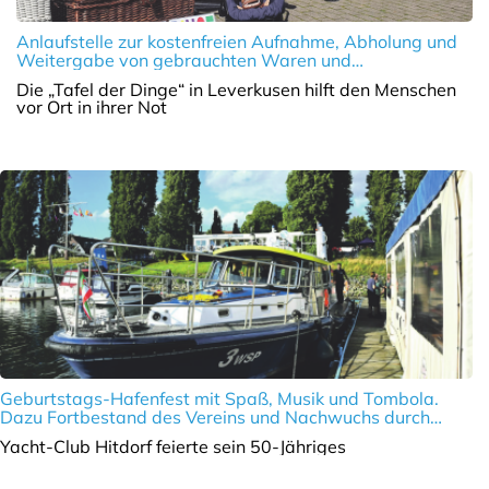
Anlaufstelle zur kostenfreien Aufnahme, Abholung und
Weitergabe von gebrauchten Waren und
Gegenständen. Dazu positive Bilanz nach einem Jahr
Die „Tafel der Dinge“ in Leverkusen hilft den Menschen
vor Ort in ihrer Not
Geburtstags-Hafenfest mit Spaß, Musik und Tombola.
Dazu Fortbestand des Vereins und Nachwuchs durch
Erhalt der guten Kameradschaft und Zusammenhalt
Yacht-Club Hitdorf feierte sein 50-Jähriges