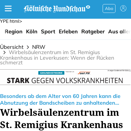
Abo
YPE html>
Region
Köln
Sport
Erleben
Ratgeber
Aus alle
Übersicht
NRW
Wirbelsäulenzentrum im St. Remigius
Krankenhaus in Leverkusen: Wenn der Rücken
schmerzt
Besonders ab dem Alter von 60 Jahren kann die
Abnutzung der Bandscheiben zu anhaltenden
Wirbelsäulenzentrum im
Schmerzen und Bewegungseinschränkungen
führen – manchmal ist ein chirurgischer Eingriff die
St. Remigius Krankenhaus
letzte Option