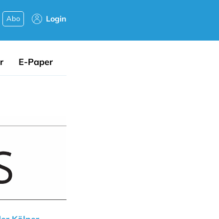
Login
Abo
r
E-Paper