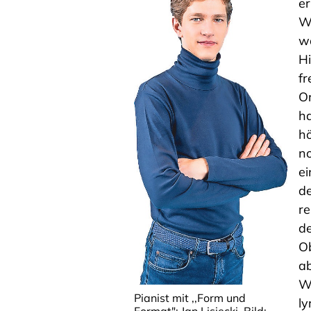
er
W
wä
Hi
fr
Or
ha
hö
no
ei
d
re
de
Ob
ab
W
Pianist mit ,,Form und
l
Format": Jan Lisiecki. Bild: