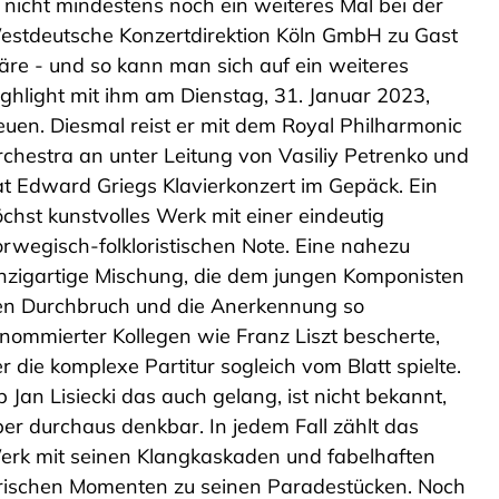
 nicht mindestens noch ein weiteres Mal bei der
estdeutsche Konzertdirektion Köln GmbH zu Gast
re - und so kann man sich auf ein weiteres
ghlight mit ihm am Dienstag, 31. Januar 2023,
euen. Diesmal reist er mit dem Royal Philharmonic
chestra an unter Leitung von Vasiliy Petrenko und
t Edward Griegs Klavierkonzert im Gepäck. Ein
chst kunstvolles Werk mit einer eindeutig
rwegisch-folkloristischen Note. Eine nahezu
nzigartige Mischung, die dem jungen Komponisten
en Durchbruch und die Anerkennung so
nommierter Kollegen wie Franz Liszt bescherte,
r die komplexe Partitur sogleich vom Blatt spielte.
 Jan Lisiecki das auch gelang, ist nicht bekannt,
er durchaus denkbar. In jedem Fall zählt das
erk mit seinen Klangkaskaden und fabelhaften
yrischen Momenten zu seinen Paradestücken. Noch