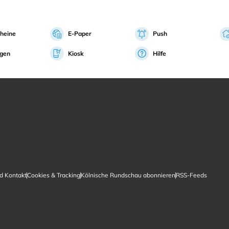
heine
E-Paper
Push
igen
Kiosk
Hilfe
d Kontakt
Cookies & Tracking
Kölnische Rundschau abonnieren
RSS-Feeds