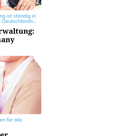
ng ist ständig in
t Deutschlands
e dabei helfen
erwaltung:
nde
otivierten Teams
many
reichen.
n für alle
er