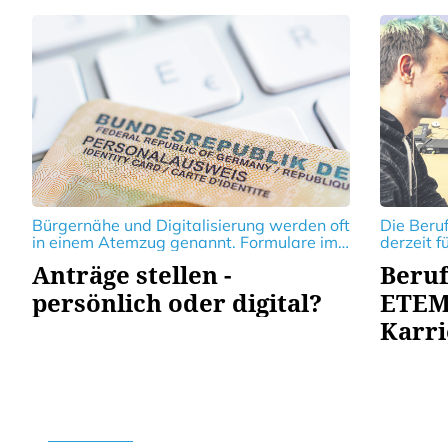
der L
Bürgernähe und Digitalisierung werden oft
Die Beru
in einem Atemzug genannt. Formulare im
derzeit f
Internet herunterladen, Termine online
Fachkräf
Anträge stellen -
Beruf
vereinbaren - all das funktioniert
im techn
problemlos. Doch ganz ohne den Kontakt
zudem za
persönlich oder digital?
ETEM 
von Mensch zu Mensch geht es dann doch
Studienp
Karri
nicht
Dien