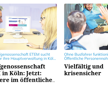
aden läuft"
fgenossenschaft ETEM sucht
Ohne Busfahrer funktioni
ür ihre Hauptverwaltung in Köln
Öffentliche Personennah
te in Verwaltungsberufen sowie
genossenschaft
Vielfältig und
ischen Bereich und bietet
hlreiche Ausbildungs- sowie
in Köln: Jetzt:
krisensicher
lätze an.
ere im öffentlichen
st machen