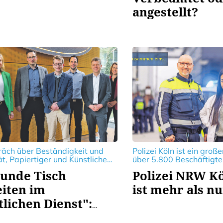
angestellt?
räch über Beständigkeit und
Polizei Köln ist ein groß
tät, Papiertiger und Künstliche
über 5.800 Beschäftigte
nz, Vorurteile und
Dach versammelt und ei
unde Tisch
Polizei NRW Kö
igkeit, „Shadow Days” und
an Tätigkeitsbereichen of
ungsmöglichkeiten im
iten im
ist mehr als n
hen Dienst.
tlichen Dienst":
 sorgen dafür, dass