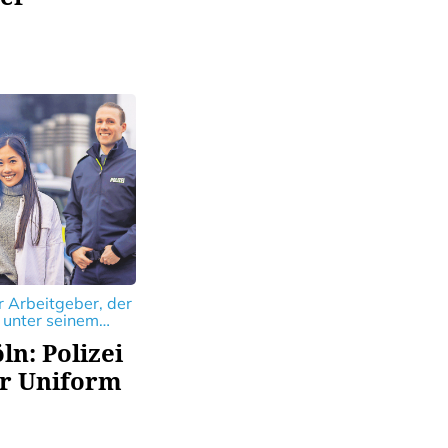
er Arbeitgeber, der
 unter seinem
ne bunte Palette
ln: Polizei
feriert.
ur Uniform