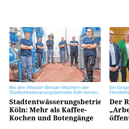
Bei den Wasser-Besser-Machern der
Ein Gesp
Stadtentwässerungsbetriebe Köln lernen
Flexibili
junge Menschen früh Verantwortung zu
Intellige
Stadtentwässerungsbetrieben
Der R
übernehmen - Ob im Bereich Technik,
Nachhalt
Handwerk oder im Büromanagement.
Entwickl
Köln: Mehr als Kaffee-
„Arbe
öffentlic
Kochen und Botengänge
öffen
,,Wir