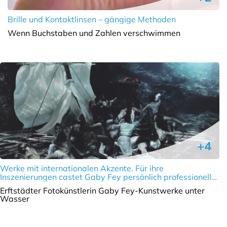
Brille und Kontaktlinsen – gängige Methoden
Wenn Buchstaben und Zahlen verschwimmen
+4
Werke mit internationalen Akzente. Für ihre
Inszenierungen castet Gaby Fey persönlich professionelle
Models, manchmal auch Apnoe-Taucher
Erftstädter Fotokünstlerin Gaby Fey-Kunstwerke unter
Wasser