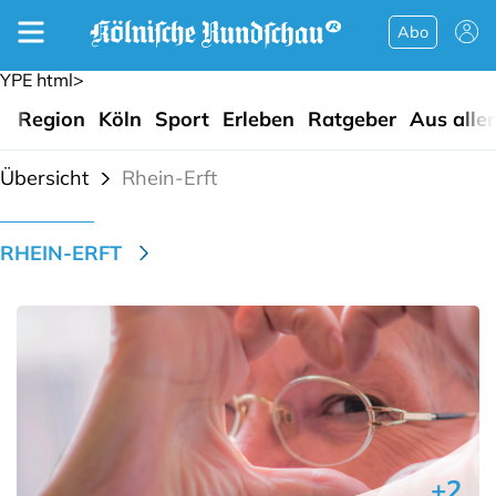
Abo
YPE html>
Region
Köln
Sport
Erleben
Ratgeber
Aus alle
Übersicht
Rhein-Erft
RHEIN-ERFT
+2